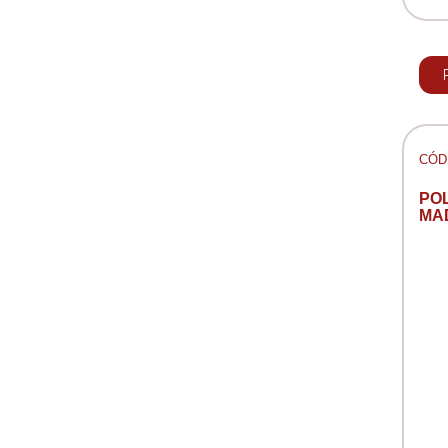
CÓD:
PO
MA