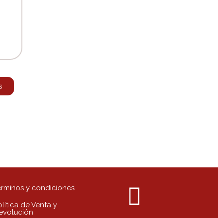
s
érminos y condiciones
lítica de Venta y
evolución