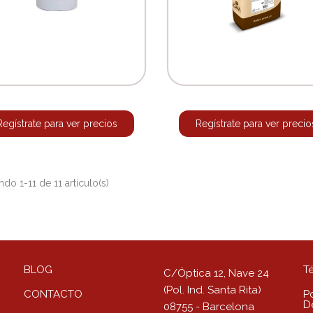
Regístrate para ver precios
Regístrate para ver precio
do 1-11 de 11 artículo(s)
BLOG
T
C/Óptica 12, Nave 24
(Pol. Ind. Santa Rita)
CONTACTO
Po
D
08755 - Barcelona