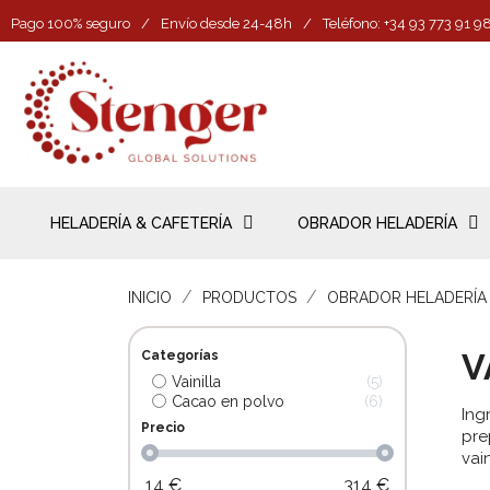
Pago 100% seguro
/
Envío desde 24-48h
/
Teléfono: +34 93 773 91 9
HELADERÍA & CAFETERÍA
OBRADOR HELADERÍA
INICIO
PRODUCTOS
OBRADOR HELADERÍA
V
Categorías
Vainilla
5
Cacao en polvo
6
Ing
Precio
pre
vai
14
€
314
€