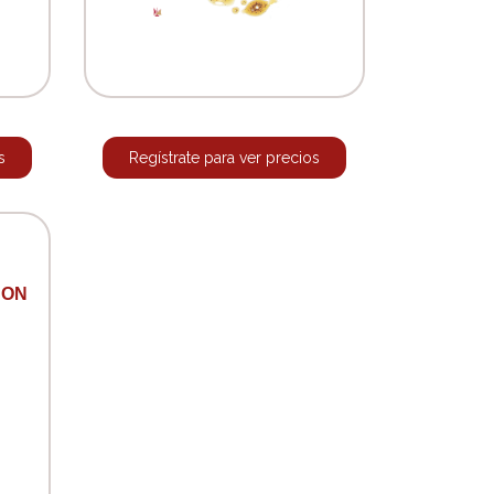
s
Regístrate para ver precios
CON