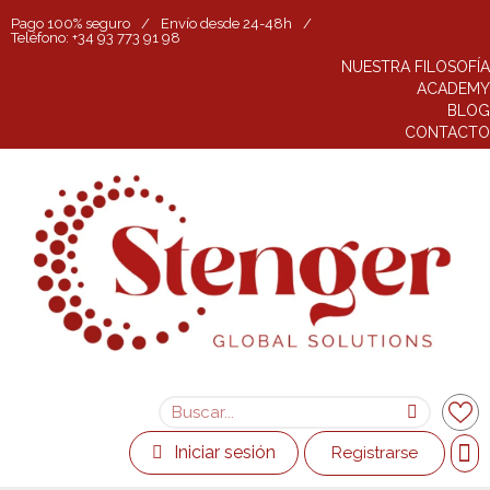
Pago 100% seguro
/
Envío desde 24-48h
/
Teléfono: +34 93 773 91 98
NUESTRA FILOSOFÍA
ACADEMY
BLOG
CONTACTO
Iniciar sesión
Registrarse