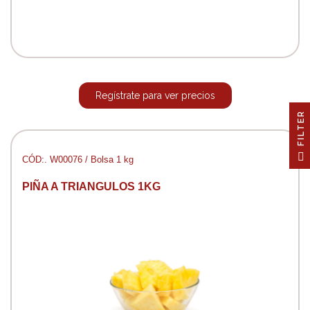
Regístrate para ver precios
R
F
I
L
T
E
CÓD:. W00076 / Bolsa 1 kg
PIÑA A TRIANGULOS 1KG