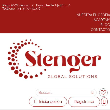
Pago 100% seguro
/
Envío desde 24-48h
/
Teléfono: +34 93 773 91 98
NUESTRA FILOSOFÍA
ACADEMY
BLOG
CONTACTO
Iniciar sesión
Registrarse