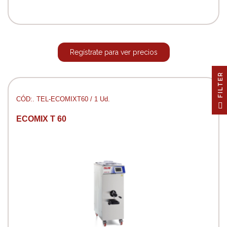
Regístrate para ver precios
R
CÓD:. TEL-ECOMIXT60 / 1 Ud.
F
I
L
T
E
ECOMIX T 60