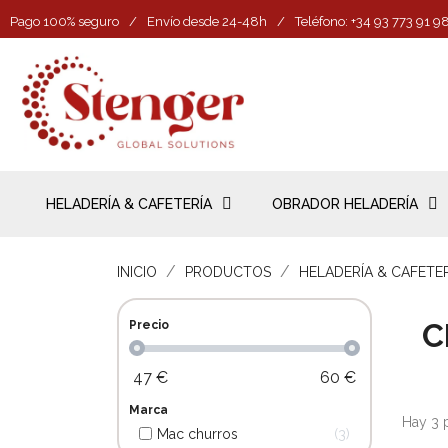
Pago 100% seguro
/
Envío desde 24-48h
/
Teléfono: +34 93 773 91 9
HELADERÍA & CAFETERÍA
OBRADOR HELADERÍA
INICIO
PRODUCTOS
HELADERÍA & CAFETE
C
Precio
47
€
60
€
Marca
Hay 3 
Mac churros
3