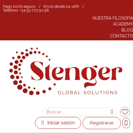
Pago 100% seguro
/
Envío desde 24-48h
/
Teléfono: +34 93 773 91 98
NUESTRA FILOSOFÍA
ACADEMY
BLOG
CONTACTO
Iniciar sesión
Registrarse