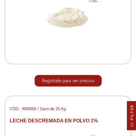
Regístrate para ver precios
R
CÓD:. W00056 / Saco de 25 Kg
LECHE DESCREMADA EN POLVO 1%
F
I
L
T
E