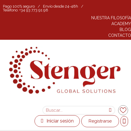
Pago 100% seguro
/
Envío desde 24-48h
/
Teléfono: +34 93 773 91 98
NUESTRA FILOSOFÍA
ACADEMY
BLOG
CONTACTO
Iniciar sesión
Registrarse