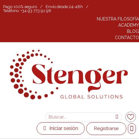
Pago 100% seguro
/
Envío desde 24-48h
/
Teléfono: +34 93 773 91 98
NUESTRA FILOSOFÍA
ACADEMY
BLOG
CONTACTO
Iniciar sesión
Registrarse