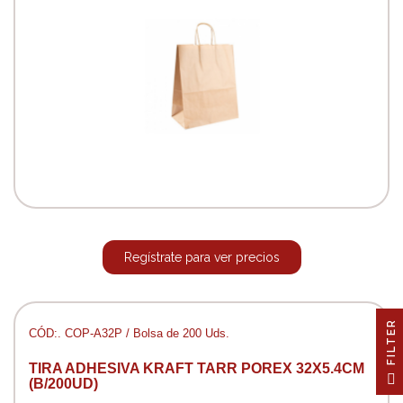
Regístrate para ver precios
R
CÓD:. COP-A32P / Bolsa de 200 Uds.
TIRA ADHESIVA KRAFT TARR POREX 32X5.4CM
F
I
L
T
E
(B/200UD)