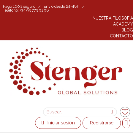
Pago 100% seguro
/
Envío desde 24-48h
/
Teléfono: +34 93 773 91 98
NUESTRA FILOSOFÍA
ACADEMY
BLOG
CONTACTO
Iniciar sesión
Registrarse