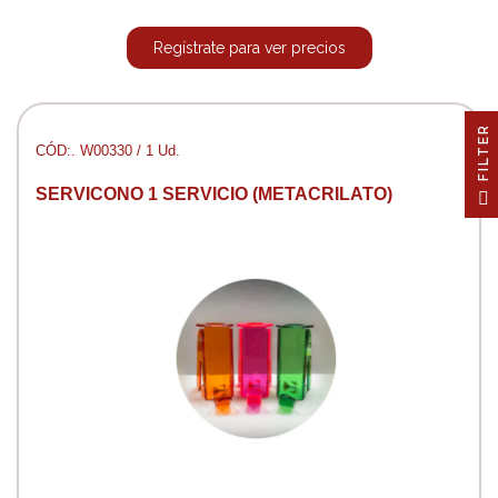
Regístrate para ver precios
R
CÓD:. W00330 / 1 Ud.
F
I
L
T
E
SERVICONO 1 SERVICIO (METACRILATO)