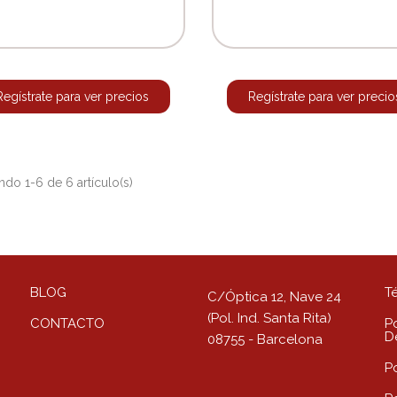
Regístrate para ver precios
Regístrate para ver precio
do 1-6 de 6 artículo(s)
BLOG
T
C/Óptica 12, Nave 24
(Pol. Ind. Santa Rita)
CONTACTO
Po
D
08755 - Barcelona
P