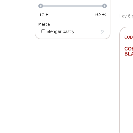
10
€
62
€
Hay 6 
Marca
Stenger pastry
5
CÓD:
CO
BL