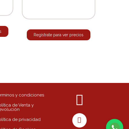
s
Regístrate para ver precios
érminos y condiciones
lítica de Venta y
evolución
olítica de privacidad