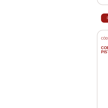
CÓD:
CO
PI