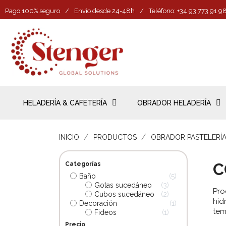
Pago 100% seguro
/
Envío desde 24-48h
/
Teléfono: +34 93 773 91 9
HELADERÍA & CAFETERÍA
OBRADOR HELADERÍA
INICIO
PRODUCTOS
OBRADOR PASTELERÍ
C
Categorías
Baño
5
Gotas sucedáneo
3
Pro
Cubos sucedáneo
2
hid
Decoración
1
tem
Fideos
1
Precio