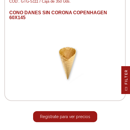
CÓD:. GTG-S111 / Caja de 350 Uds.
CONO DANES SIN CORONA COPENHAGEN
60X145
R
F
I
L
T
E
Regístrate para ver precios