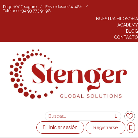
Pago 100% seguro
/
Envío desde 24-48h
/
Teléfono: +34 93 773 91 98
NUESTRA FILOSOFÍA
ACADEMY
BLOG
CONTACTO
Iniciar sesión
Registrarse