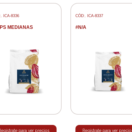
. ICA-8336
CÓD:. ICA-8337
IPS MEDIANAS
#N/A
Regístrate para ver precios
Regístrate para ver precio