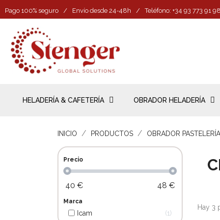
Pago 100% seguro
/
Envío desde 24-48h
/
Teléfono: +34 93 773 91 9
HELADERÍA & CAFETERÍA
OBRADOR HELADERÍA
INICIO
PRODUCTOS
OBRADOR PASTELERÍ
C
Precio
40
€
48
€
Marca
Hay 3 
Icam
1