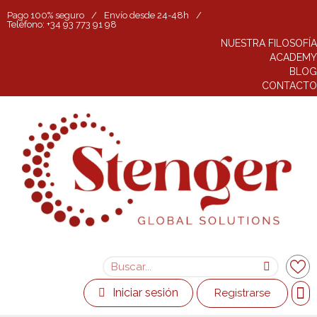
Pago 100% seguro
/
Envío desde 24-48h
/
Teléfono: +34 93 773 91 98
NUESTRA FILOSOFÍA
ACADEMY
BLOG
CONTACTO
Iniciar sesión
Registrarse