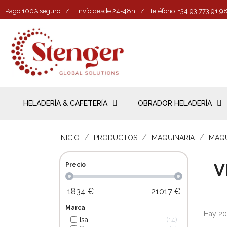
Pago 100% seguro
/
Envío desde 24-48h
/
Teléfono: +34 93 773 91 9
HELADERÍA & CAFETERÍA
OBRADOR HELADERÍA
INICIO
PRODUCTOS
MAQUINARIA
MAQU
V
Precio
1834
€
21017
€
Marca
Hay 20
Isa
14