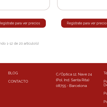
Regístrate para ver precios
Regístrate para ver precio
do 1-12 de 20 artículo(s)
BLOG
T
C/Óptica 12, Nave 24
(Pol. Ind. Santa Rita)
CONTACTO
Po
D
08755 - Barcelona
P
P