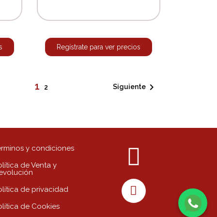
s
Regístrate para ver precios
1

Siguiente
2
érminos y condiciones
lítica de Venta y
evolución
olítica de privacidad
olítica de Cookies