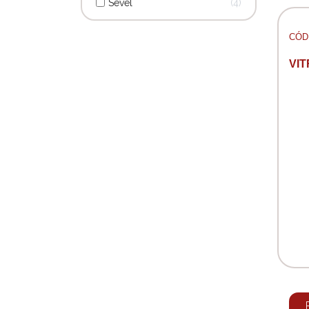
Sevel
4
CÓD:
VIT