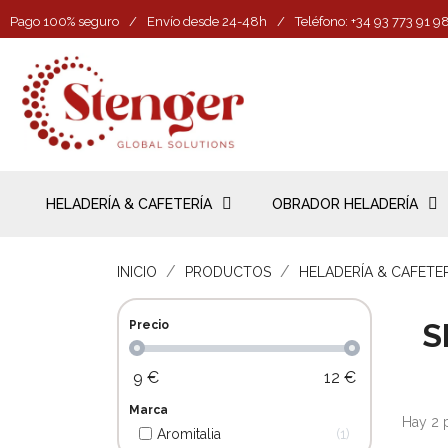
Pago 100% seguro
/
Envío desde 24-48h
/
Teléfono: +34 93 773 91 9
HELADERÍA & CAFETERÍA
OBRADOR HELADERÍA
INICIO
PRODUCTOS
HELADERÍA & CAFETE
S
Precio
9
€
12
€
Marca
Hay 2 
Aromitalia
1