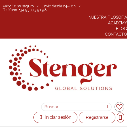
Pago 100% seguro
/
Envío desde 24-48h
/
Teléfono: +34 93 773 91 98
NUESTRA FILOSOFÍA
ACADEMY
BLOG
CONTACTO
Iniciar sesión
Registrarse