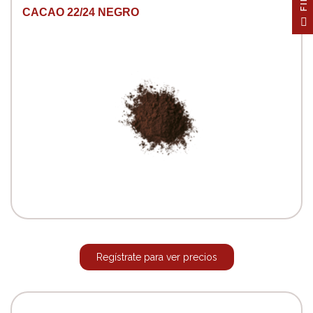
CACAO 22/24 NEGRO
F
I
L
T
E
Regístrate para ver precios