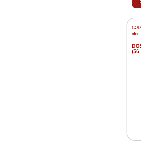
CÓD:
aleat
DO
(56