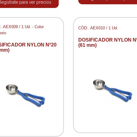
Regístrate para ver precios
. AEX009 / 1 Ud. - Color
CÓD:. AEX010 / 1 Ud.
orio
DOSIFICADOR NYLON N
SIFICADOR NYLON Nº20
(61 mm)
 mm)