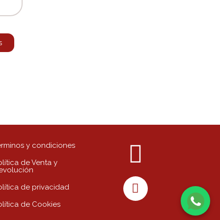
s
érminos y condiciones
lítica de Venta y
evolución
olítica de privacidad
olítica de Cookies