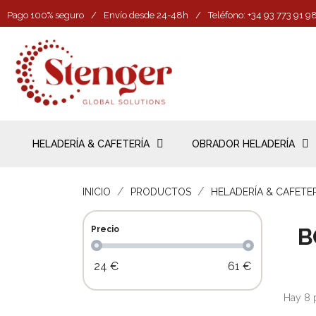
Pago 100% seguro
/
Envío desde 24-48h
/
Teléfono: +34 93 773 91 9
HELADERÍA & CAFETERÍA
OBRADOR HELADERÍA
INICIO
PRODUCTOS
HELADERÍA & CAFETE
B
Precio
24
€
61
€
Hay 8 