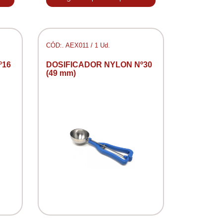
CÓD:. AEX011 / 1 Ud.
º16
DOSIFICADOR NYLON Nº30
(49 mm)