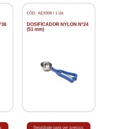
CÓD:. AEX008 / 1 Ud.
º36
DOSIFICADOR NYLON Nº24
(51 mm)
s
Regístrate para ver precios