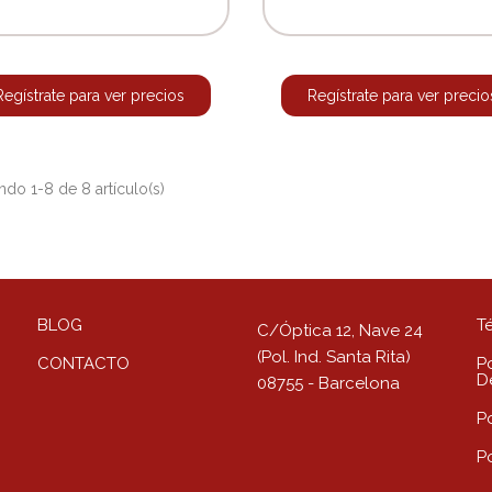
Regístrate para ver precios
Regístrate para ver precio
do 1-8 de 8 artículo(s)
BLOG
T
C/Óptica 12, Nave 24
(Pol. Ind. Santa Rita)
CONTACTO
Po
D
08755 - Barcelona
P
P