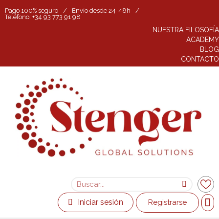
Pago 100% seguro
/
Envío desde 24-48h
/
Teléfono: +34 93 773 91 98
NUESTRA FILOSOFÍA
ACADEMY
BLOG
CONTACTO
Iniciar sesión
Registrarse