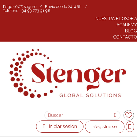
Pago 100% seguro
/
Envío desde 24-48h
/
Teléfono: +34 93 773 91 98
NUESTRA FILOSOFÍA
ACADEMY
BLOG
CONTACTO
Iniciar sesión
Registrarse