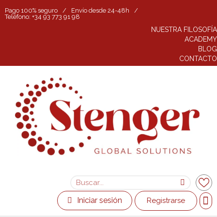
Pago 100% seguro
/
Envío desde 24-48h
/
Teléfono: +34 93 773 91 98
NUESTRA FILOSOFÍA
ACADEMY
BLOG
CONTACTO
Iniciar sesión
Registrarse