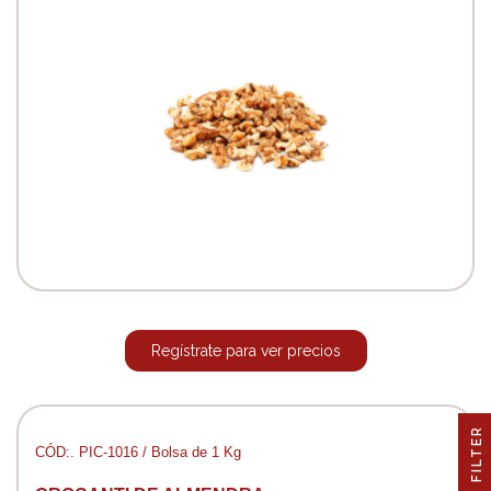
Regístrate para ver precios
R
CÓD:. PIC-1016 / Bolsa de 1 Kg
F
I
L
T
E