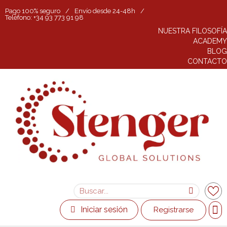
Pago 100% seguro
/
Envío desde 24-48h
/
Teléfono: +34 93 773 91 98
NUESTRA FILOSOFÍA
ACADEMY
BLOG
CONTACTO
Iniciar sesión
Registrarse