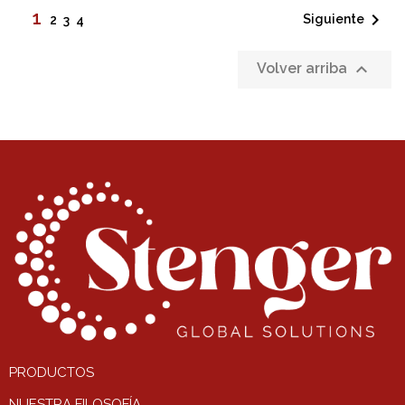
1

Siguiente
2
3
4

Volver arriba
PRODUCTOS
NUESTRA FILOSOFÍA