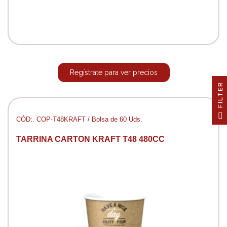
Regístrate para ver precios
R
F
I
L
T
E
CÓD:. COP-T48KRAFT / Bolsa de 60 Uds.
TARRINA CARTON KRAFT T48 480CC