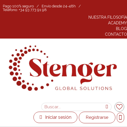
Pago 100% seguro
/
Envío desde 24-48h
/
Teléfono: +34 93 773 91 98
NUESTRA FILOSOFÍA
ACADEMY
BLOG
CONTACTO
Iniciar sesión
Registrarse