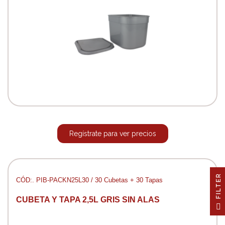
Regístrate para ver precios
R
CÓD:. PIB-PACKN25L30 / 30 Cubetas + 30 Tapas
CUBETA Y TAPA 2,5L GRIS SIN ALAS
F
I
L
T
E