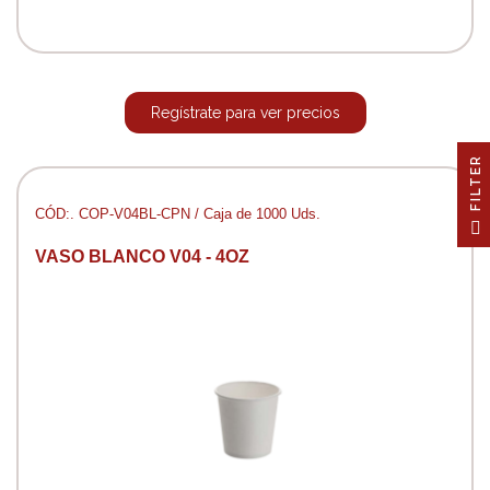
Regístrate para ver precios
R
CÓD:. COP-V04BL-CPN / Caja de 1000 Uds.
F
I
L
T
E
VASO BLANCO V04 - 4OZ