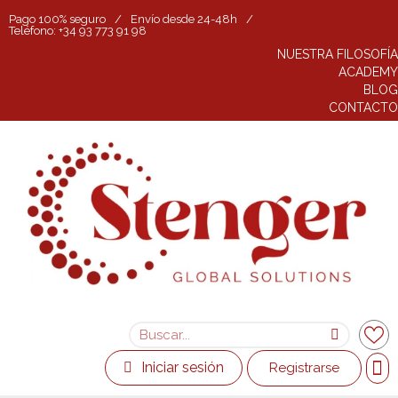
Pago 100% seguro
/
Envío desde 24-48h
/
Teléfono: +34 93 773 91 98
NUESTRA FILOSOFÍA
ACADEMY
BLOG
CONTACTO
Iniciar sesión
Registrarse