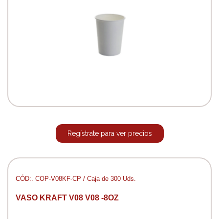
Regístrate para ver precios
CÓD:. COP-V08KF-CP / Caja de 300 Uds.
VASO KRAFT V08 V08 -8OZ