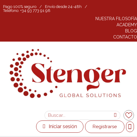
Pago 100% seguro
/
Envío desde 24-48h
/
Teléfono: +34 93 773 91 98
NUESTRA FILOSOFÍA
ACADEMY
BLOG
CONTACTO
Iniciar sesión
Registrarse