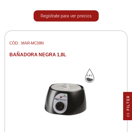
Regístrate para ver precios
CÓD:. MAR-MC09N
BAÑADORA NEGRA 1,8L
R
F
I
L
T
E