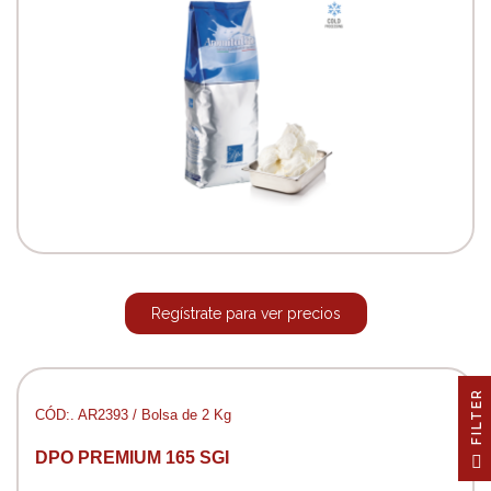
Regístrate para ver precios
R
CÓD:. AR2393 / Bolsa de 2 Kg
F
I
L
T
E
DPO PREMIUM 165 SGI