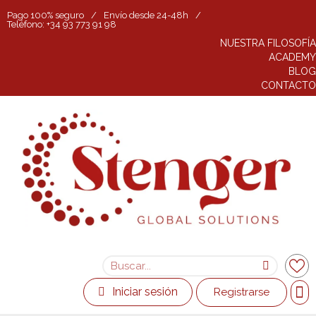
Pago 100% seguro
/
Envío desde 24-48h
/
Teléfono: +34 93 773 91 98
NUESTRA FILOSOFÍA
ACADEMY
BLOG
CONTACTO
Iniciar sesión
Registrarse