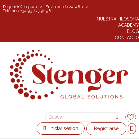
Pago 100% seguro
/
Envío desde 24-48h
/
Teléfono: +34 93 773 91 98
NUESTRA FILOSOFÍA
ACADEMY
BLOG
CONTACTO
Iniciar sesión
Registrarse