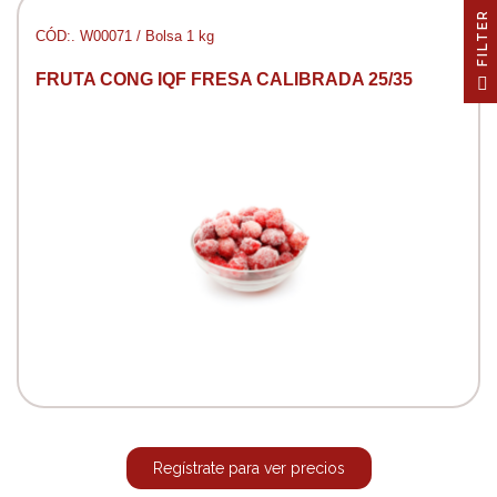
R
CÓD:. W00071 / Bolsa 1 kg
F
I
L
T
E
FRUTA CONG IQF FRESA CALIBRADA 25/35
Regístrate para ver precios