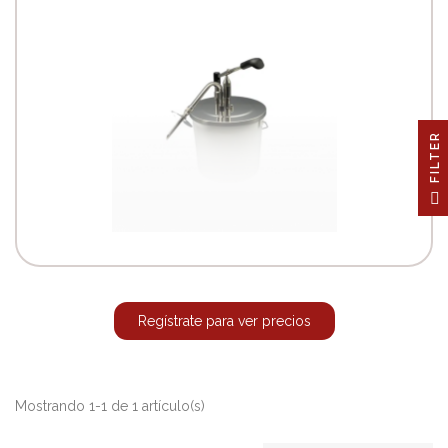
R
F
I
L
T
E
Regístrate para ver precios
Mostrando 1-1 de 1 artículo(s)