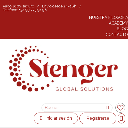
Pago 100% seguro
/
Envío desde 24-48h
/
Teléfono: +34 93 773 91 98
NUESTRA FILOSOFÍA
ACADEMY
BLOG
CONTACTO
Iniciar sesión
Registrarse