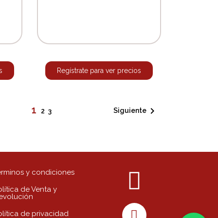
s
Regístrate para ver precios
1

Siguiente
2
3
érminos y condiciones
lítica de Venta y
evolución
olítica de privacidad