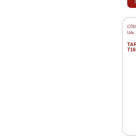
CÓD:
Uds.
TA
T16