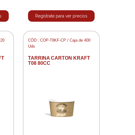
s
Regístrate para ver precios
720
CÓD:. COP-T8KF-CP / Caja de 400
Uds
FT
TARRINA CARTON KRAFT
T08 80CC