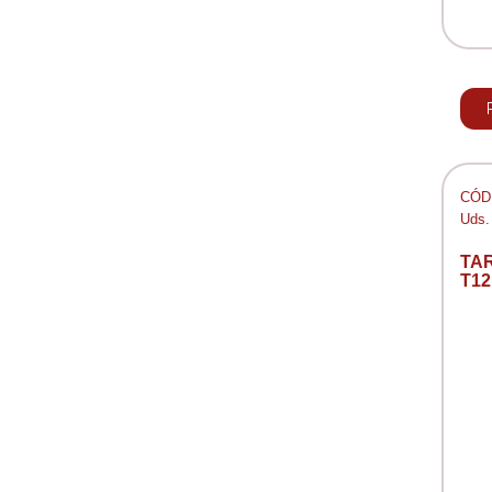
CÓD:
Uds.
TA
T12