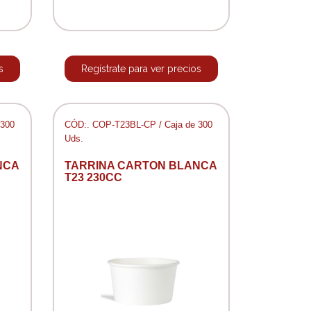
s
Regístrate para ver precios
 300
CÓD:. COP-T23BL-CP / Caja de 300
Uds.
NCA
TARRINA CARTON BLANCA
T23 230CC