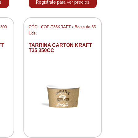
s
Regístrate para ver precios
 300
CÓD:. COP-T35KRAFT / Bolsa de 55
Uds.
FT
TARRINA CARTON KRAFT
T35 350CC