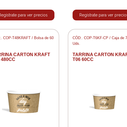
Regístrate para ver precios
Regístrate para ver precio
. COP-T48KRAFT / Bolsa de 60
CÓD:. COP-T6KF-CP / Caja de 
Uds.
RRINA CARTON KRAFT
TARRINA CARTON KRA
 480CC
T06 60CC