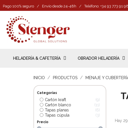
Pago 100% seguro
/
Envío desde 24-48h
/
Teléfono: +34 93 773 91 9
HELADERÍA & CAFETERÍA
OBRADOR HELADERÍA
INICIO
PRODUCTOS
MENAJE Y CUBERTERÍ
T
Categorías
Cartón kraft
9
Cartón blanco
11
Tapas planas
6
Tapas cúpula
3
Hay 29
Precio