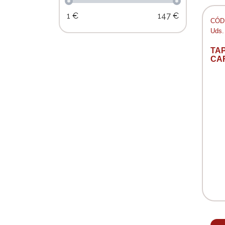
1
€
147
€
CÓD:
Uds.
TA
CA