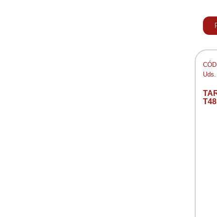
CÓD:
Uds.
TA
T48