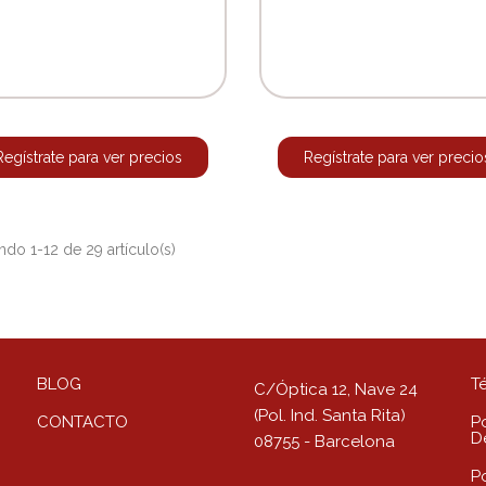
Regístrate para ver precios
Regístrate para ver precio
do 1-12 de 29 artículo(s)
BLOG
T
C/Óptica 12, Nave 24
(Pol. Ind. Santa Rita)
CONTACTO
Po
D
08755 - Barcelona
P