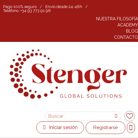
Pago 100% seguro
/
Envío desde 24-48h
/
Teléfono: +34 93 773 91 98
NUESTRA FILOSOFÍA
ACADEMY
BLOG
CONTACTO
Iniciar sesión
Registrarse