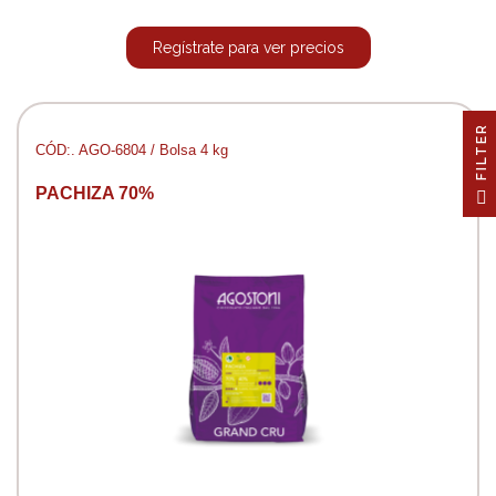
Regístrate para ver precios
R
CÓD:. AGO-6804 / Bolsa 4 kg
F
I
L
T
E
PACHIZA 70%