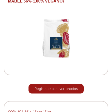
MABEL 56% (100% VEGANO)
Regístrate para ver precios
CÓD:. ICA-8414 / Saco 15 kg